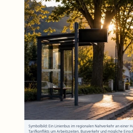
Symbolbild: Ein Linienbus im regionalen Nahverkehr an einer Hal
Tarifkonflikts um Arbeitszeiten, Busverkehr und mögliche Eins