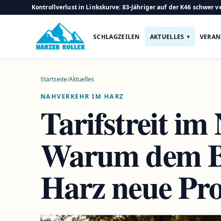
Kontrollverlust in Linkskurve: 83-Jähriger auf der K46 schwer ve
SCHLAGZEILEN
AKTUELLES
VERAN
Startseite
/
Aktuelles
NAHVERKEHR IM HARZ
Tarifstreit im
Warum dem B
Harz neue Pr