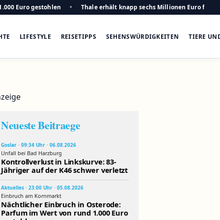
1.000 Euro gestohlen
Thale erhält knapp sechs Millionen Euro für n
HTE
LIFESTYLE
REISETIPPS
SEHENSWÜRDIGKEITEN
TIERE UN
zeige
Neueste Beitraege
Goslar · 09:34 Uhr · 06.08.2026
Unfall bei Bad Harzburg
Kontrollverlust in Linkskurve: 83-
Jähriger auf der K46 schwer verletzt
Aktuelles · 23:00 Uhr · 05.08.2026
Einbruch am Kornmarkt
Nächtlicher Einbruch in Osterode:
Parfum im Wert von rund 1.000 Euro