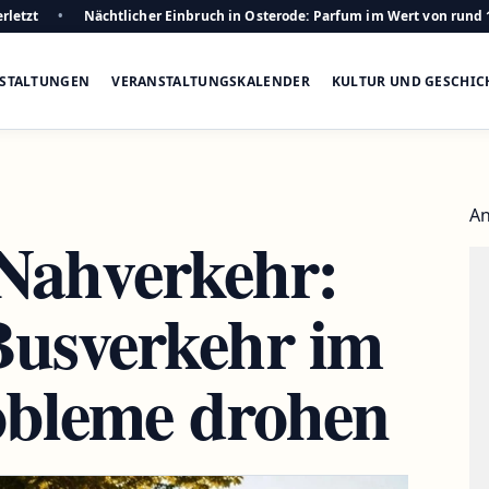
rletzt
Nächtlicher Einbruch in Osterode: Parfum im Wert von rund 
STALTUNGEN
VERANSTALTUNGSKALENDER
KULTUR UND GESCHIC
An
 Nahverkehr:
usverkehr im
obleme drohen