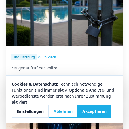
29.06.2026
Bad Harzburg
Zeugenaufruf der Polizei
Polizei ermittelt nach Einbruch in
Liebenburger Freibad – Zeugen sollen
Cookies & Datenschutz
Technisch notwendige
Hinweise geben
Funktionen sind immer aktiv. Optionale Analyse- und
Werbedienste werden erst nach Ihrer Zustimmung
aktiviert.
Einstellungen
Ablehnen
Akzeptieren