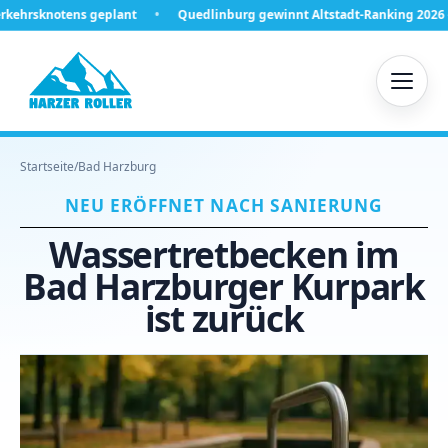
plant
Quedlinburg gewinnt Altstadt-Ranking 2026 – was hinter Platz 
Startseite
/
Bad Harzburg
NEU ERÖFFNET NACH SANIERUNG
Wassertretbecken im
Bad Harzburger Kurpark
ist zurück