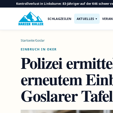
Kontrollverlust in Linkskurve: 83-Jähriger auf der K46 schwer ve
SCHLAGZEILEN
AKTUELLES
VERAN
Startseite
/
Goslar
EINBRUCH IN OKER
Polizei ermitte
erneutem Einb
Goslarer Tafe