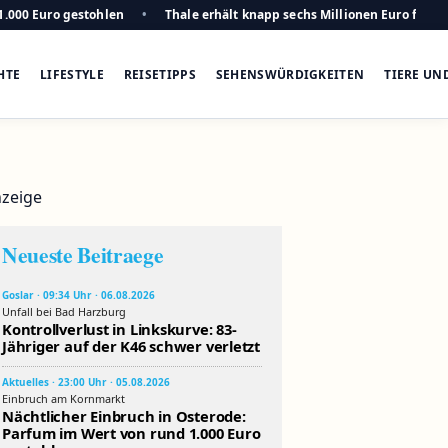
1.000 Euro gestohlen
Thale erhält knapp sechs Millionen Euro für n
HTE
LIFESTYLE
REISETIPPS
SEHENSWÜRDIGKEITEN
TIERE UN
zeige
Neueste Beitraege
Goslar · 09:34 Uhr · 06.08.2026
Unfall bei Bad Harzburg
Kontrollverlust in Linkskurve: 83-
Jähriger auf der K46 schwer verletzt
Aktuelles · 23:00 Uhr · 05.08.2026
Einbruch am Kornmarkt
Nächtlicher Einbruch in Osterode:
Parfum im Wert von rund 1.000 Euro