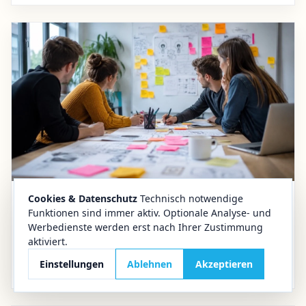
Cookies & Datenschutz
Technisch notwendige
12.06.2026
Halberstadt
Funktionen sind immer aktiv. Optionale Analyse- und
Werbedienste werden erst nach Ihrer Zustimmung
Bildung und Gründung
aktiviert.
BBS am Museumsdorf wird START:PUNKT für
Einstellungen
Ablehnen
Akzeptieren
Gründungsförderung und Unternehmergeist