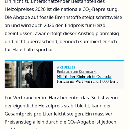
Ein nicht zu unterschätzender Bestandteil des
Heizölpreises 2026 ist die nationale CO₂-Bepreisung.
Die Abgabe auf fossile Brennstoffe steigt schrittweise
an und wird auch 2026 den Endpreis für Heizöl
beeinflussen. Zwar erfolgt dieser Anstieg planmäßig
und nicht überraschend, dennoch summiert er sich
für Haushalte spürbar.
AKTUELLES
Einbruch am Kornmarkt
Nächtlicher Einbruch in Osterode:
Parfum im Wert von rund 1.000 Euro
gestohlen
Für Verbraucher im Harz bedeutet das: Selbst wenn
der eigentliche Heizölpreis stabil bleibt, kann der
Gesamtpreis pro Liter leicht steigen. Ein massiver
Preisanstieg allein durch die CO₂-Abgabe ist jedoch