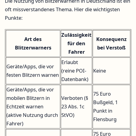
Die Nutzung von Blitzerwarnern in Deutschland ist ein
oft missverstandenes Thema. Hier die wichtigsten
Punkte:
Zulässigkeit
Art des
Konsequenz
für den
Blitzerwarners
bei Verstoß
Fahrer
Erlaubt
Geräte/Apps, die vor
(reine POI-
Keine
festen Blitzern warnen
Datenbank)
Geräte/Apps, die vor
75 Euro
mobilen Blitzern in
Verboten (§
Bußgeld, 1
Echtzeit warnen
23 Abs. 1c
Punkt in
(aktive Nutzung durch
StVO)
Flensburg
Fahrer)
75 Euro