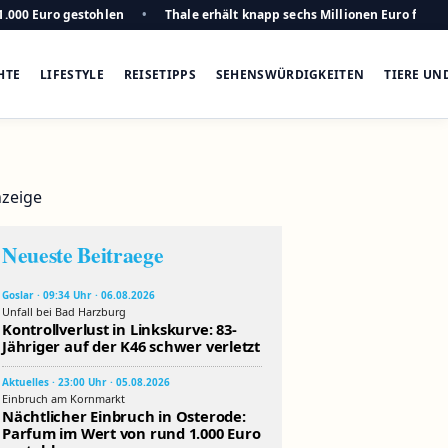
1.000 Euro gestohlen
Thale erhält knapp sechs Millionen Euro für n
HTE
LIFESTYLE
REISETIPPS
SEHENSWÜRDIGKEITEN
TIERE UN
zeige
Neueste Beitraege
Goslar · 09:34 Uhr · 06.08.2026
Unfall bei Bad Harzburg
Kontrollverlust in Linkskurve: 83-
Jähriger auf der K46 schwer verletzt
Aktuelles · 23:00 Uhr · 05.08.2026
Einbruch am Kornmarkt
Nächtlicher Einbruch in Osterode:
Parfum im Wert von rund 1.000 Euro