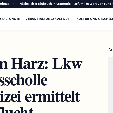
rletzt
Nächtlicher Einbruch in Osterode: Parfum im Wert von rund 
STALTUNGEN
VERANSTALTUNGSKALENDER
KULTUR UND GESCHIC
An
m Harz: Lkw
sscholle
izei ermittelt
lucht