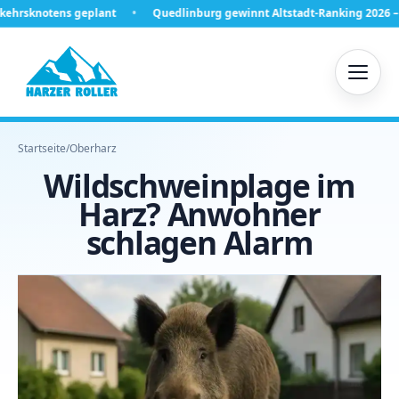
Quedlinburg gewinnt Altstadt-Ranking 2026 – was hinter Platz eins 
Startseite
/
Oberharz
Wildschweinplage im
Harz? Anwohner
schlagen Alarm