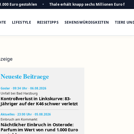
1.000 Euro gestohlen
Thale erhält knapp sechs Millionen Euro für n
HTE
LIFESTYLE
REISETIPPS
SEHENSWÜRDIGKEITEN
TIERE UN
zeige
Neueste Beitraege
Goslar · 09:34 Uhr · 06.08.2026
Unfall bei Bad Harzburg
Kontrollverlust in Linkskurve: 83-
Jähriger auf der K46 schwer verletzt
Aktuelles · 23:00 Uhr · 05.08.2026
Einbruch am Kornmarkt
Nächtlicher Einbruch in Osterode:
Parfum im Wert von rund 1.000 Euro