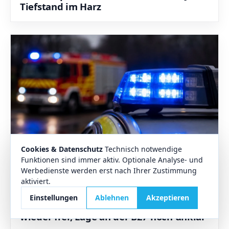
Tiefstand im Harz
Cookies & Datenschutz
Technisch notwendige
Funktionen sind immer aktiv. Optionale Analyse- und
Werbedienste werden erst nach Ihrer Zustimmung
29.07.2026
Aktuelles
aktiviert.
Verkehrslage nach Feuerwehreinsatz
Einstellungen
Ablehnen
Akzeptieren
Nach Großbrand in Herzberg: B243
wieder frei, Lage an der B27 noch unklar