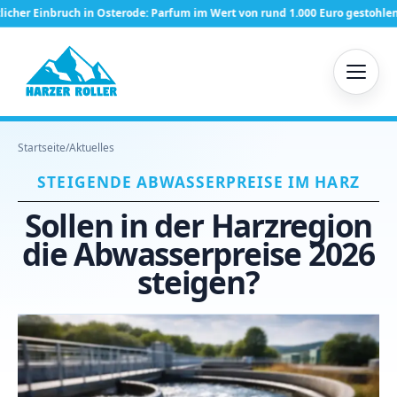
de: Parfum im Wert von rund 1.000 Euro gestohlen
Thale erhält knapp
Startseite
/
Aktuelles
STEIGENDE ABWASSERPREISE IM HARZ
Sollen in der Harzregion
die Abwasserpreise 2026
steigen?