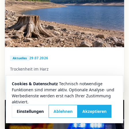
29.07.2026
Aktuelles
Trockenheit im Harz
Okertalsperre erreicht historischen Juli-Tiefstand
im Harz
Cookies & Datenschutz
Technisch notwendige
Funktionen sind immer aktiv. Optionale Analyse- und
Werbedienste werden erst nach Ihrer Zustimmung
aktiviert.
Einstellungen
Ablehnen
Akzeptieren