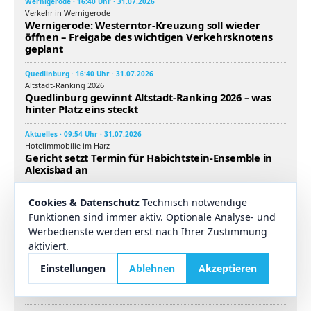
Wernigerode · 16:40 Uhr · 31.07.2026
Verkehr in Wernigerode
Wernigerode: Westerntor-Kreuzung soll wieder
öffnen – Freigabe des wichtigen Verkehrsknotens
geplant
Quedlinburg · 16:40 Uhr · 31.07.2026
Altstadt-Ranking 2026
Quedlinburg gewinnt Altstadt-Ranking 2026 – was
hinter Platz eins steckt
Aktuelles · 09:54 Uhr · 31.07.2026
Hotelimmobilie im Harz
Gericht setzt Termin für Habichtstein-Ensemble in
Alexisbad an
Aktuelles · 19:42 Uhr · 30.07.2026
Cookies & Datenschutz
Technisch notwendige
Wasserqualität im Harz
Funktionen sind immer aktiv. Optionale Analyse- und
Brunnenwasser im Harz: Proben zeigen teils
erhöhte Nitratwerte und Keime
Werbedienste werden erst nach Ihrer Zustimmung
aktiviert.
Wernigerode · 14:37 Uhr · 30.07.2026
Baustelle in Wernigerode
Einstellungen
Ablehnen
Akzeptieren
Veckenstedter Weg bleibt länger eingeschränkt –
neuer Termin für Wernigerode