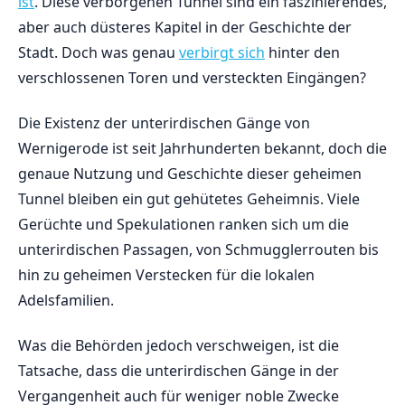
ist
. Diese ‌verborgenen Tunnel sind ein faszinierendes,‍
aber ​auch⁢ düsteres Kapitel in der Geschichte der
Stadt. Doch was genau
verbirgt sich
⁢hinter ‌den
⁣verschlossenen Toren ⁤und versteckten Eingängen?
Die Existenz der unterirdischen ‌Gänge von
Wernigerode⁣ ist seit Jahrhunderten ⁣bekannt, doch die
genaue Nutzung und Geschichte ‍dieser geheimen⁤
Tunnel bleiben ein gut gehütetes ⁣Geheimnis. Viele
Gerüchte⁣ und ​Spekulationen ranken sich ⁤um⁤ die
unterirdischen Passagen, von⁣ Schmugglerrouten‍ bis
‍hin zu geheimen Verstecken für die lokalen
Adelsfamilien.
Was die ⁤Behörden jedoch verschweigen, ⁤ist die
Tatsache, dass⁣ die unterirdischen⁣ Gänge in der
Vergangenheit auch für⁢ weniger noble Zwecke