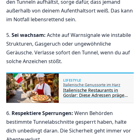
den Tunneln aufhältst, sorge dafür, dass jemand
außerhalb ​von‍ deinem Aufenthaltsort weiß. Das kann
im Notfall⁤ lebensrettend sein.
5.
Sei ‌wachsam:
Achte auf Warnsignale wie‍ instabile
Strukturen, Gasgeruch oder​ ungewöhnliche
Geräusche. Verlasse sofort den Tunnel, wenn⁢ du auf
solche Anzeichen stößt.
LIFESTYLE
Italienische Genussorte im Harz
Italienische Restaurants in
Goslar: Diese Adressen prägen
die mediterrane Küche der
Altstadt
6.
Respektiere Sperrungen:
Wenn‌ Behörden
⁢bestimmte Tunnelabschnitte gesperrt haben,⁢ halte
dich⁤ unbedingt daran. ‌Die Sicherheit geht⁤ immer vor
⁢Abenteuerlust.