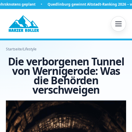
eplant
Quedlinburg gewinnt Altstadt-Ranking 2026 – was hinter Platz
Startseite
/
Lifestyle
Die verborgenen Tunnel
von Wernigerode: Was
die Behörden
verschweigen