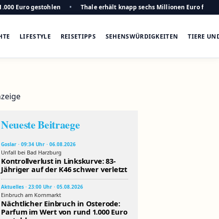
1.000 Euro gestohlen
Thale erhält knapp sechs Millionen Euro für n
HTE
LIFESTYLE
REISETIPPS
SEHENSWÜRDIGKEITEN
TIERE UN
zeige
Neueste Beitraege
Goslar · 09:34 Uhr · 06.08.2026
Unfall bei Bad Harzburg
Kontrollverlust in Linkskurve: 83-
Jähriger auf der K46 schwer verletzt
Aktuelles · 23:00 Uhr · 05.08.2026
Einbruch am Kornmarkt
Nächtlicher Einbruch in Osterode:
Parfum im Wert von rund 1.000 Euro