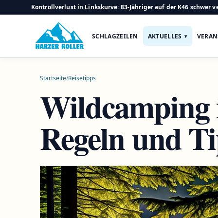
Kontrollverlust in Linkskurve: 83-Jähriger auf der K46 schwer ve
SCHLAGZEILEN
AKTUELLES
VERAN
Startseite
/
Reisetipps
Wildcamping 
Regeln und T