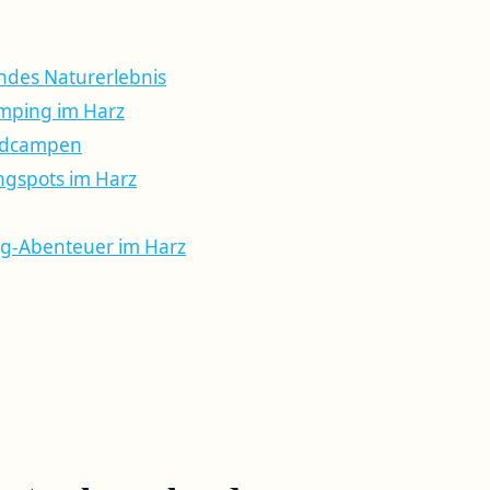
ndes Naturerlebnis
amping im Harz
ildcampen
ngspots im Harz
ing-Abenteuer im Harz