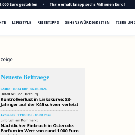
1.000 Euro gestohlen
Thale erhält knapp sechs Millionen Euro für n
HTE
LIFESTYLE
REISETIPPS
SEHENSWÜRDIGKEITEN
TIERE UN
zeige
Neueste Beitraege
Goslar · 09:34 Uhr · 06.08.2026
Unfall bei Bad Harzburg
Kontrollverlust in Linkskurve: 83-
Jähriger auf der K46 schwer verletzt
Aktuelles · 23:00 Uhr · 05.08.2026
Einbruch am Kornmarkt
Nächtlicher Einbruch in Osterode:
Parfum im Wert von rund 1.000 Euro