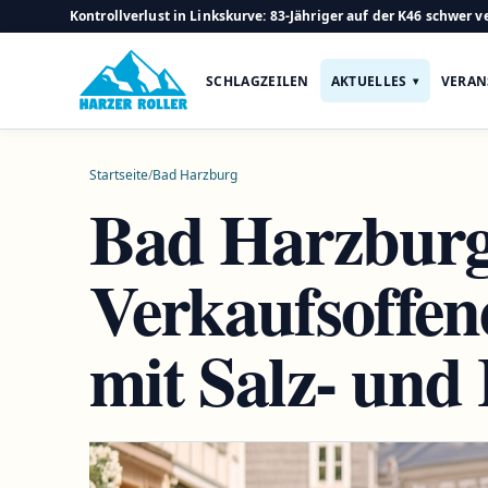
Kontrollverlust in Linkskurve: 83-Jähriger auf der K46 schwer ve
SCHLAGZEILEN
AKTUELLES
VERAN
Startseite
/
Bad Harzburg
Bad Harzburg
Verkaufsoffen
mit Salz- und 