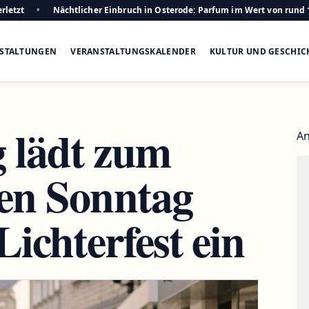
rletzt
Nächtlicher Einbruch in Osterode: Parfum im Wert von rund 
STALTUNGEN
VERANSTALTUNGSKALENDER
KULTUR UND GESCHIC
 lädt zum
An
en Sonntag
Lichterfest ein