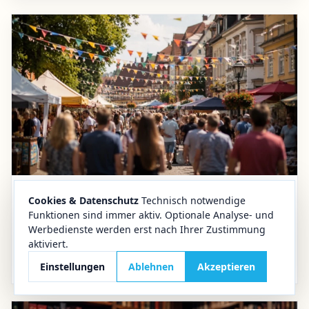
Cookies & Datenschutz
Technisch notwendige
10.06.2026
Veranstaltungen
Funktionen sind immer aktiv. Optionale Analyse- und
Jubiläum im Harz
Werbedienste werden erst nach Ihrer Zustimmung
aktiviert.
Rathausfest Wernigerode 2026: Programm,
Termine und Höhepunkte zum 60. Jubiläum
Einstellungen
Ablehnen
Akzeptieren