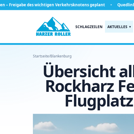
abe des wichtigen Verkehrsknotens geplant
Quedlinburg gewinn
SCHLAGZEILEN
AKTUELLES
Startseite
/
Blankenburg
Übersicht a
Rockharz Fe
Flugplatz