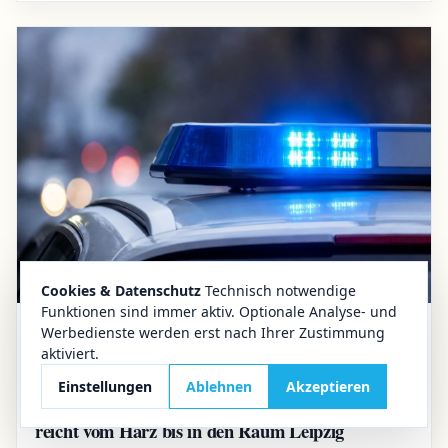
Cookies & Datenschutz
Technisch notwendige
Funktionen sind immer aktiv. Optionale Analyse- und
Werbedienste werden erst nach Ihrer Zustimmung
02.08.2026
Aktuelles
aktiviert.
Öffentlichkeitsfahndung im Harz
Einstellungen
Ablehnen
Akzeptieren
16-Jährige aus Quedlinburg vermisst: Suche
reicht vom Harz bis in den Raum Leipzig