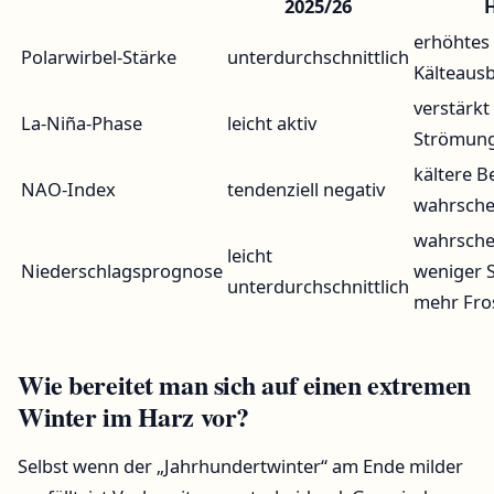
2025/26
H
erhöhtes 
Polarwirbel-Stärke
unterdurchschnittlich
Kälteaus
verstärkt
La-Niña-Phase
leicht aktiv
Strömungs
kältere 
NAO-Index
tendenziell negativ
wahrsche
wahrsche
leicht
Niederschlagsprognose
weniger S
unterdurchschnittlich
mehr Fro
Wie bereitet man sich auf einen extremen
Winter im Harz vor?
Selbst wenn der „Jahrhundertwinter“ am Ende milder