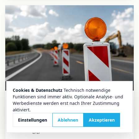
Cookies & Datenschutz
Technisch notwendige
Funktionen sind immer aktiv. Optionale Analyse- und
01.08.2026
Goslar
Werbedienste werden erst nach Ihrer Zustimmung
aktiviert.
Verkehr im Oberharz
Einstellungen
Ablehnen
Akzeptieren
B 241 bei Goslar drei Wochen dicht: Diese
Umleitung gilt im Oberharz