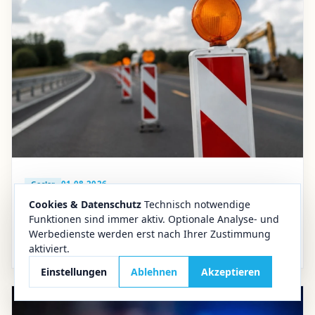
01.08.2026
Goslar
Cookies & Datenschutz
Technisch notwendige
Verkehr im Oberharz
Funktionen sind immer aktiv. Optionale Analyse- und
B 241 bei Goslar drei Wochen dicht: Diese
Werbedienste werden erst nach Ihrer Zustimmung
Umleitung gilt im Oberharz
aktiviert.
Einstellungen
Ablehnen
Akzeptieren