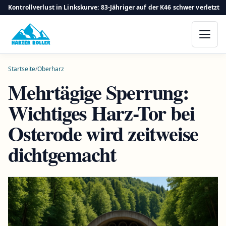
Kontrollverlust in Linkskurve: 83-Jähriger auf der K46 schwer verletzt
Startseite
/
Oberharz
Mehrtägige Sperrung:
Wichtiges Harz-Tor bei
Osterode wird zeitweise
dichtgemacht