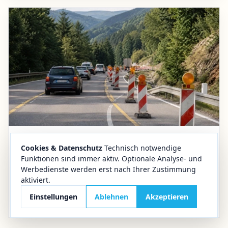
28.05.2026
Oberharz
Cookies & Datenschutz
Technisch notwendige
Funktionen sind immer aktiv. Optionale Analyse- und
Verkehr im Oberharz
Werbedienste werden erst nach Ihrer Zustimmung
Baustellen im Oberharz: Einschränkungen auf
aktiviert.
der B241 zwischen Osterode und Clausthal-
Einstellungen
Ablehnen
Akzeptieren
Zellerfeld