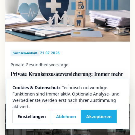
21.07.2026
Sachsen-Anhalt
Private Gesundheitsvorsorge
Private Krankenzusatzversicherung: Immer mehr
Haushalte in Sachsen-Anhalt setzen auf
Zusatzschutz
Cookies & Datenschutz
Technisch notwendige
Funktionen sind immer aktiv. Optionale Analyse- und
Werbedienste werden erst nach Ihrer Zustimmung
aktiviert.
Einstellungen
Ablehnen
Akzeptieren