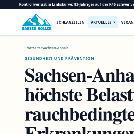
Kontrollverlust in Linkskurve: 83-Jähriger auf der K46 schwer ve
SCHLAGZEILEN
AKTUELLES
VERAN
Startseite
/
Sachsen-Anhalt
GESUNDHEIT UND PRÄVENTION
Sachsen-Anhal
höchste Belas
rauchbedingt
Erkrankungen