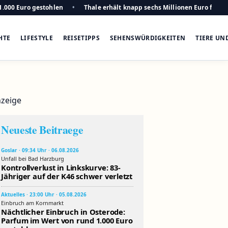
1.000 Euro gestohlen
Thale erhält knapp sechs Millionen Euro für n
HTE
LIFESTYLE
REISETIPPS
SEHENSWÜRDIGKEITEN
TIERE UN
zeige
Neueste Beitraege
Goslar · 09:34 Uhr · 06.08.2026
Unfall bei Bad Harzburg
Kontrollverlust in Linkskurve: 83-
Jähriger auf der K46 schwer verletzt
Aktuelles · 23:00 Uhr · 05.08.2026
Einbruch am Kornmarkt
Nächtlicher Einbruch in Osterode:
Parfum im Wert von rund 1.000 Euro