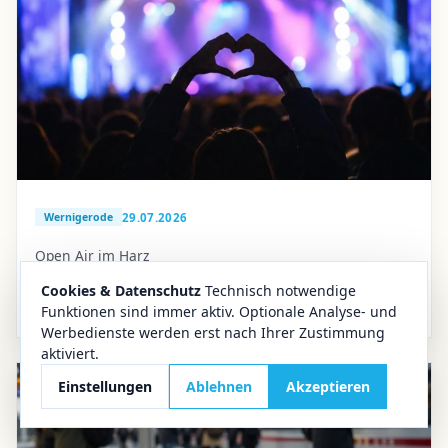
29.07.2026
Wernigerode
Open Air im Harz
Soundgarden Open Air 2026: Zweite Ausgabe im
Cookies & Datenschutz
Technisch notwendige
Wernigeröder Bürgerpark
Funktionen sind immer aktiv. Optionale Analyse- und
Werbedienste werden erst nach Ihrer Zustimmung
aktiviert.
Einstellungen
Ablehnen
Akzeptieren