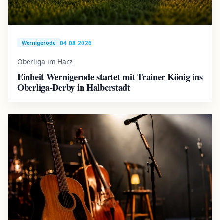
04.08.2026
Wernigerode
Oberliga im Harz
Einheit Wernigerode startet mit Trainer König ins
Oberliga-Derby in Halberstadt