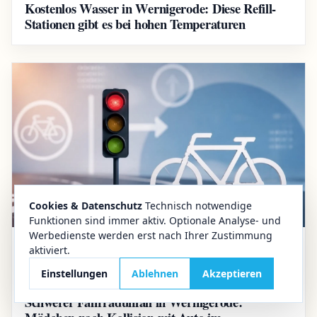
Kostenlos Wasser in Wernigerode: Diese Refill-
Stationen gibt es bei hohen Temperaturen
Cookies & Datenschutz
Technisch notwendige
Funktionen sind immer aktiv. Optionale Analyse- und
Werbedienste werden erst nach Ihrer Zustimmung
aktiviert.
22.07.2026
Wernigerode
Einstellungen
Ablehnen
Akzeptieren
Schwerer Verkehrsunfall
Schwerer Fahrradunfall in Wernigerode: