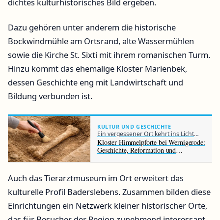
dichtes kulturhistorisches Bild ergeben.
Dazu gehören unter anderem die historische
Bockwindmühle am Ortsrand, alte Wassermühlen
sowie die Kirche St. Sixti mit ihrem romanischen Turm.
Hinzu kommt das ehemalige Kloster Marienbek,
dessen Geschichte eng mit Landwirtschaft und
Bildung verbunden ist.
KULTUR UND GESCHICHTE
Ein vergessener Ort kehrt ins Licht
zurück
Kloster Himmelpforte bei Wernigerode:
Geschichte, Reformation und
archäologische Entdeckung
Auch das Tierarztmuseum im Ort erweitert das
kulturelle Profil Baderslebens. Zusammen bilden diese
Einrichtungen ein Netzwerk kleiner historischer Orte,
das für Besucher der Region zunehmend interessant