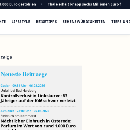
1.000 Euro gestohlen
Thale erhält knapp sechs Millionen Euro für n
HTE
LIFESTYLE
REISETIPPS
SEHENSWÜRDIGKEITEN
TIERE UN
zeige
Neueste Beitraege
Goslar · 09:34 Uhr · 06.08.2026
Unfall bei Bad Harzburg
Kontrollverlust in Linkskurve: 83-
Jähriger auf der K46 schwer verletzt
Aktuelles · 23:00 Uhr · 05.08.2026
Einbruch am Kornmarkt
Nächtlicher Einbruch in Osterode:
Parfum im Wert von rund 1.000 Euro