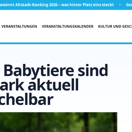
tadt-Ranking 2026 – was hinter Platz eins steckt
Gericht setzt
VERANSTALTUNGEN
VERANSTALTUNGSKALENDER
KULTUR UND GESC
 Babytiere sind
ark aktuell
ichelbar