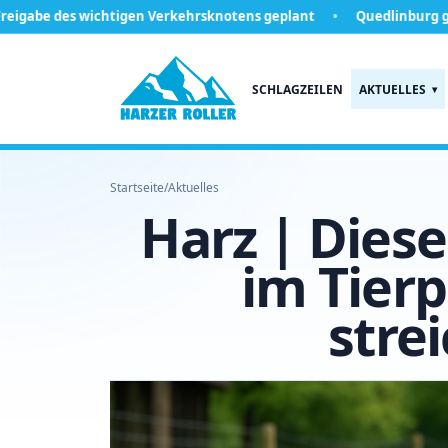
es wichtigen Verkehrsknotens geplant
Quedlinburg gewinnt Alts
SCHLAGZEILEN
AKTUELLES
Startseite
/
Aktuelles
Harz | Diese
im Tierp
stre