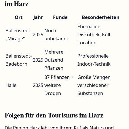
im Harz
Ort
Jahr
Funde
Besonderheiten
Ehemalige
Ballenstedt
Noch
2025
Diskothek, Kult-
„Mirage“
unbekannt
Location
Mehrere
Ballenstedt-
Professionelle
2025
Dutzend
Badeborn
Indoor-Technik
Pflanzen
87 Pflanzen +
Große Mengen
Halle
2025
weitere
verschiedener
Drogen
Substanzen
Folgen für den Tourismus im Harz
Die Region Harz lebt von ihrem Ruf als Natur- und