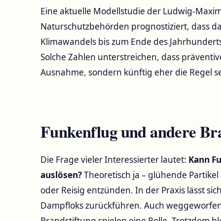
Eine aktuelle Modellstudie der Ludwig-Maxim
Naturschutzbehörden prognostiziert, dass d
Klimawandels bis zum Ende des Jahrhunderts 
Solche Zahlen unterstreichen, dass präventi
Ausnahme, sondern künftig eher die Regel s
Funkenflug und andere Br
Die Frage vieler Interessierter lautet:
Kann F
auslösen?
Theoretisch ja – glühende Partike
oder Reisig entzünden. In der Praxis lässt sic
Dampfloks zurückführen. Auch weggeworfene 
Brandstiftung spielen eine Rolle. Trotzdem b