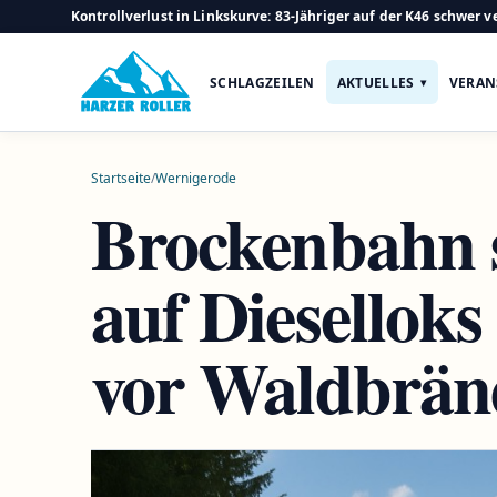
Kontrollverlust in Linkskurve: 83-Jähriger auf der K46 schwer ve
SCHLAGZEILEN
AKTUELLES
VERAN
Startseite
/
Wernigerode
Brockenbahn s
auf Diesellok
vor Waldbrän