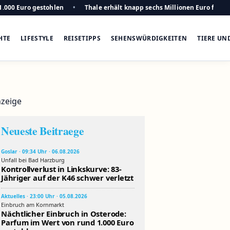
1.000 Euro gestohlen
Thale erhält knapp sechs Millionen Euro für n
HTE
LIFESTYLE
REISETIPPS
SEHENSWÜRDIGKEITEN
TIERE UN
zeige
Neueste Beitraege
Goslar · 09:34 Uhr · 06.08.2026
Unfall bei Bad Harzburg
Kontrollverlust in Linkskurve: 83-
Jähriger auf der K46 schwer verletzt
Aktuelles · 23:00 Uhr · 05.08.2026
Einbruch am Kornmarkt
Nächtlicher Einbruch in Osterode:
Parfum im Wert von rund 1.000 Euro