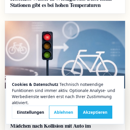
Stationen gibt es bei hohen Temperaturen
Cookies & Datenschutz
Technisch notwendige
Funktionen sind immer aktiv. Optionale Analyse- und
Werbedienste werden erst nach Ihrer Zustimmung
22.07.2026
Wernigerode
aktiviert.
Schwerer Verkehrsunfall
Einstellungen
Ablehnen
Akzeptieren
Schwerer Fahrradunfall in Wernigerode:
Mädchen nach Kollision mit Auto im