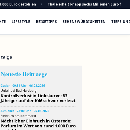
1.000 Euro gestohlen
Thale erhält knapp sechs Millionen Euro für n
HTE
LIFESTYLE
REISETIPPS
SEHENSWÜRDIGKEITEN
TIERE UN
zeige
Neueste Beitraege
Goslar · 09:34 Uhr · 06.08.2026
Unfall bei Bad Harzburg
Kontrollverlust in Linkskurve: 83-
Jähriger auf der K46 schwer verletzt
Aktuelles · 23:00 Uhr · 05.08.2026
Einbruch am Kornmarkt
Nächtlicher Einbruch in Osterode:
Parfum im Wert von rund 1.000 Euro