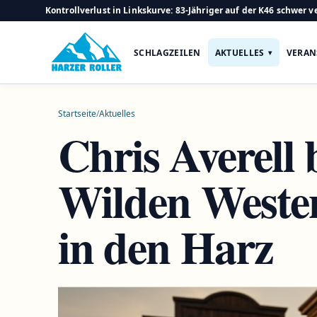
Kontrollverlust in Linkskurve: 83-Jähriger auf der K46 schwer ve
SCHLAGZEILEN
AKTUELLES
VERAN
Startseite
/
Aktuelles
Chris Averell 
Wilden Weste
in den Harz