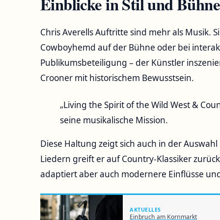
Einblicke in Stil und Bühn
Chris Averells Auftritte sind mehr als Musik. 
Cowboyhemd auf der Bühne oder bei interak
Publikumsbeteiligung – der Künstler inszeni
Crooner mit historischem Bewusstsein.
„Living the Spirit of the Wild West & Coun
seine musikalische Mission.
Diese Haltung zeigt sich auch in der Auswah
Liedern greift er auf Country-Klassiker zurüc
adaptiert aber auch modernere Einflüsse und 
AKTUELLES
Einbruch am Kornmarkt