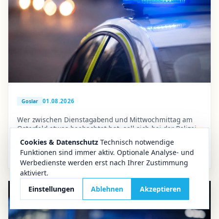
01.08.2026
Goslar
Wer zwischen Dienstagabend und Mittwochmittag am
Osterfeld etwas beobachtet hat, soll sich bei der Polizei
melden.
Pedelec-Diebstahl in Goslar: Polizei sucht Zeugen
Cookies & Datenschutz
Technisch notwendige
am Osterfeld
Funktionen sind immer aktiv. Optionale Analyse- und
Werbedienste werden erst nach Ihrer Zustimmung
aktiviert.
Einstellungen
Ablehnen
Akzeptieren