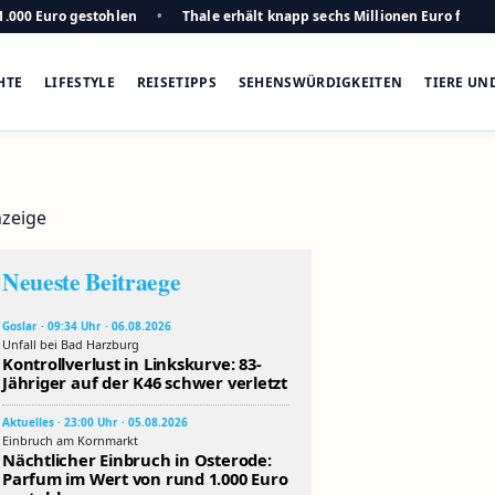
1.000 Euro gestohlen
Thale erhält knapp sechs Millionen Euro für n
HTE
LIFESTYLE
REISETIPPS
SEHENSWÜRDIGKEITEN
TIERE UN
zeige
Neueste Beitraege
Goslar · 09:34 Uhr · 06.08.2026
Unfall bei Bad Harzburg
Kontrollverlust in Linkskurve: 83-
Jähriger auf der K46 schwer verletzt
Aktuelles · 23:00 Uhr · 05.08.2026
Einbruch am Kornmarkt
Nächtlicher Einbruch in Osterode:
Parfum im Wert von rund 1.000 Euro